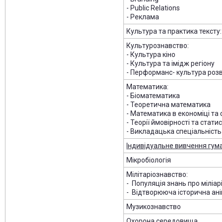
- Public Relations
- Реклама
Культура та практика тексту
Культурознавство:
- Культура кіно
- Культура та імідж регіону
- Перформанс- культура роз
Математика:
- Біоматематика
- Теоретична математика
- Математика в економіці та 
- Теорії ймовірності та стати
- Викладацька спеціальність
Індивідуальне вивчення гума
Мікробіологія
Мілітаріознавство:
- Популяція знань про міліар
- Відтворююча історична ан
Музикознавство
Охорона середовища