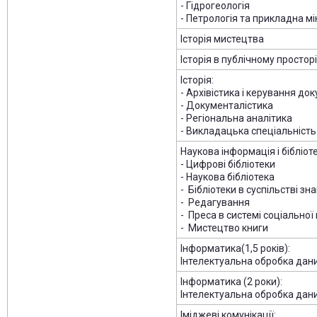
- Гідрогеологія
- Петрологія та прикладна мі
Історія мистецтва
Історія в публічному просторі
Історія:
- Архівістика і керування до
- Документалістика
- Регіональна аналітика
- Викладацька спеціальність
Наукова інформація і бібліот
- Цифрові бібліотеки
- Наукова бібліотека
- Бібліотеки в суспільстві зн
- Редагування
- Преса в системі соціальної 
- Мистецтво книги
Інформатика(1,5 років):
Інтелектуальна обробка дан
Інформатика (2 роки):
Інтелектуальна обробка дан
Іміджеві комунікації: