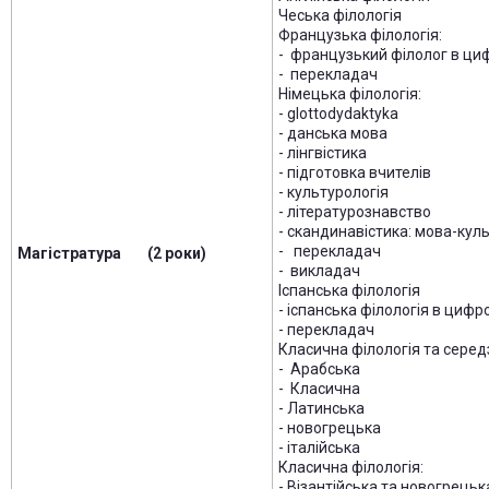
Чеська філологія
Французька філологія:
- французький філолог в циф
- перекладач
Німецька філологія:
- glottodydaktyka
- данська мова
- лінгвістика
- підготовка вчителів
- культурологія
- літературознавство
- скандинавістика: мова-кул
- перекладач
Магістратура (2 роки)
- викладач
Іспанська філологія
- іспанська філологія в цифр
- перекладач
Класична філологія та сере
- Арабська
- Класична
- Латинська
- новогрецька
- італійська
Класична філологія:
- Візантійська та новогрецьк