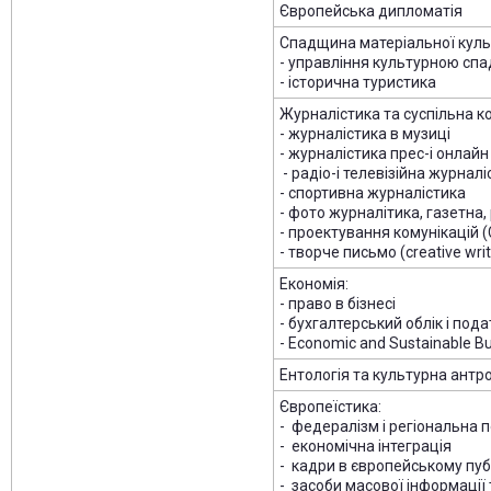
Європейська дипломатія
Спадщина матеріальної культ
- управління культурною с
- історична туристика
Журналістика та суспільна ко
- журналістика в музиці
- журналістика прес-і онлайн
- радіо-і телевізійна журнал
- спортивна журналістика
- фото журналітика, газетна
- проектування комунікацій 
- творче письмо (creative wri
Економія:
- право в бізнесі
- бухгалтерський облік і под
- Economic and Sustainable Bu
Ентологія та культурна антр
Європеїстика:
- федералізм і регіональна п
- економічна інтеграція
- кадри в європейському пуб
- засоби масової інформації 