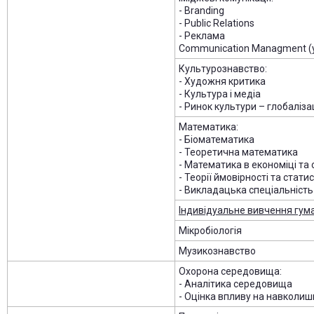
- Branding
- Public Relations
- Реклама
Communication Managment (у
Культурознавство:
- Художня критика
- Культура і медіа
- Ринок культури – глобаліза
Математика:
- Біоматематика
- Теоретична математика
- Математика в економіці та 
- Теорії ймовірності та стати
- Викладацька спеціальність
Індивідуальне вивчення гума
Мікробіологія
Музикознавство
Охорона середовища:
- Аналітика середовища
- Оцінка впливу на навколи