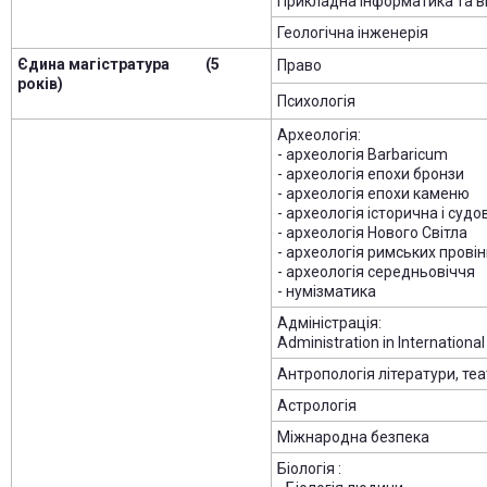
Прикладна інформатика та в
Геологічна інженерія
Єдина магістратура (5
Право
років)
Психологія
Археологія:
- археологія Barbaricum
- археологія епохи бронзи
- археологія епохи каменю
- археологія історична і судо
- археологія Нового Світла
- археологія римських провін
- археологія середньовіччя
- нумізматика
Адміністрація:
Administration in Internationa
Антропологія літератури, теат
Астрологія
Міжнародна безпека
Біологія :