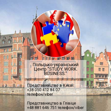
Перейти до основного матеріалу
Польсько-український
Центр "STUDY. WORK.
BUSINESS."
Представництво в Києві:
+38 050 412 84 07
телефон/viber
Представництво в Глівіце
+48 881 646 751 телефон/viber