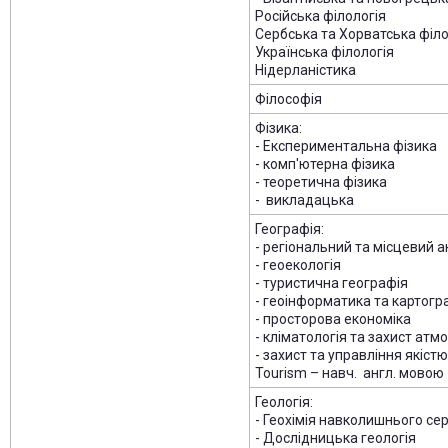
Російська філологія
Сербська та Хорватська філо
Українська філологія
Нідерланістика
Філософія
Фізика:
- Експериментальна фізика
- комп'ютерна фізика
- теоретична фізика
- викладацька
Географія:
- регіональний та місцевий а
- геоекологія
- туристична географія
- геоінформатика та картогр
- просторова економіка
- кліматологія та захист ат
- захист та управління якістю
Tourism – навч. англ. мовою
Геологія:
- Геохімія навколишнього с
- Дослідницька геологія