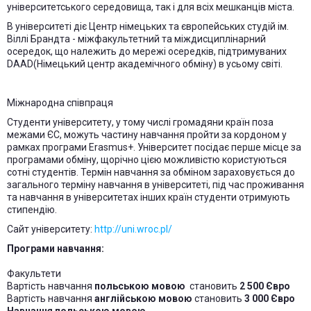
університетського середовища, так і для всіх мешканців міста.
В університеті діє Центр німецьких та європейських студій ім.
Віллі Брандта - міжфакультетний та міждисциплінарний
осередок, що належить до мережі осередків, підтримуваних
DAAD(Німецький центр академічного обміну) в усьому світі.
Міжнародна співпраця
Студенти університету, у тому числі громадяни країн поза
межами ЄС, можуть частину навчання пройти за кордоном у
рамках програми Erasmus+. Університет посідає перше місце за
програмами обміну, щорічно цією можливістю користуються
сотні студентів. Термін навчання за обміном зараховується до
загального терміну навчання в університеті, під час проживання
та навчання в університетах інших країн студенти отримують
стипендію.
Сайт університету:
http://uni.wroc.pl/
Програми навчання:
Факультети
Вартість навчання
польською мовою
становить
2 500 Євро
Вартість навчання
англійською мовою
становить
3 000 Євро