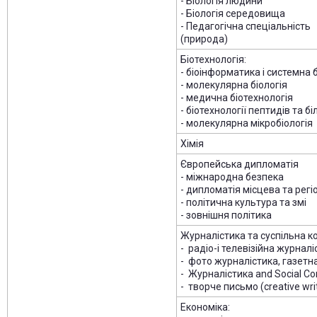
- Біологія людини
- Біологія середовища
- Педагогічна спеціальність
(природа)
Біотехнологія:
- біоінформатика і системна б
- молекулярна біологія
- медична біотехнологія
- біотехнології пептидів та бі
- молекулярна мікробіологія
Хімія
Європейська дипломатія
- міжнародна безпека
- дипломатія місцева та рег
- політична культура та змі
- зовнішня політика
Журналістика та суспільна ко
- радіо-і телевізійна журнал
- фото журналістика, газетн
- Журналістика and Social C
- творче письмо (creative wri
Економіка: