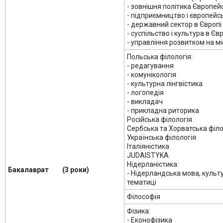
- зовнішня політика Європей
- підприємництво і європейс
- державний сектор в Європі
- суспільство і культура в Єв
- управління розвитком на мі
Польська філологія:
- редагування
- комунікологія
- культурна лінгвістика
- логопедія
- викладач
- прикладна риторика
Російська філологія
Сербська та Хорватська філо
Українська філологія
Італіяністика
JUDAISTYKA
Нідерланістика:
Бакалаврат (3 роки)
- Нідерландська мова, культ
тематиці
Філософія
Фізика:
- Еконофізика