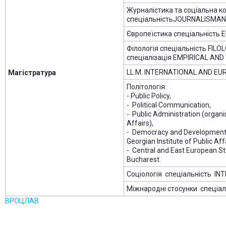
Журналістика та соціальна к
спеціальністьJOURNALISMA
Європеїстика спеціальність 
Філологія спеціальність FIL
спеціалізація EMPIRICAL AND
LL.M. INTERNATIONAL AND E
Магістратура
Політологія:
- Public Policy,
- Political Communication,
- Public Administration (organis
Affairs),
- Democracy and Development i
Georgian Institute of Public Affa
- Central and East European Stu
Bucharest.
Соціологія спеціальність I
Міжнародні стосунки спеціа
ВРОЦЛАВ