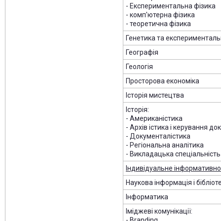
- Експериментальна фізика
- комп'ютерна фізика
- теоретична фізика
Генетика та експериментальн
Географія
Геологія
Просторова економіка
Історія мистецтва
Історія:
- Американістика
- Архів істика і керування д
- Документалістика
- Регіональна аналітика
- Викладацька спеціальність
Індивідуальне інформативн
Наукова інформація і бібліо
Інформатика
Іміджеві комунікації:
- Branding