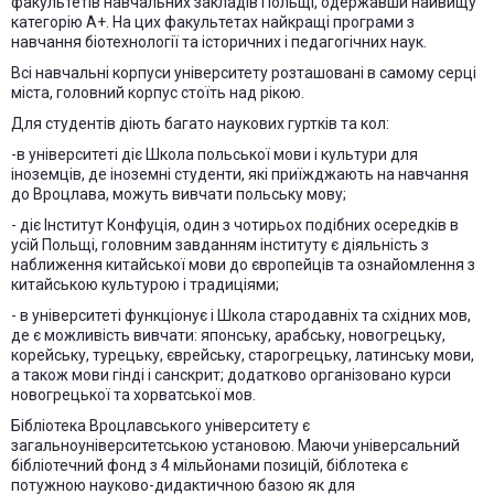
факультетів навчальних закладів Польщі, одержавши найвищу
категорію А+. На цих факультетах найкращі програми з
навчання біотехнології та історичних і педагогічних наук.
Всі навчальні корпуси університету розташовані в самому серці
міста, головний корпус стоїть над рікою.
Для студентів діють багато наукових гуртків та кол:
-в університеті діє Школа польської мови і культури для
іноземців, де іноземні студенти, які приїжджають на навчання
до Вроцлава, можуть вивчати польську мову;
- діє Інститут Конфуція, один з чотирьох подібних осередків в
усій Польщі, головним завданням інституту є діяльність з
наближення китайської мови до європейців та ознайомлення з
китайською культурою і традиціями;
- в університеті функціонує і Школа стародавніх та східних мов,
де є можливість вивчати: японську, арабську, новогрецьку,
корейську, турецьку, єврейську, старогрецьку, латинську мови,
а також мови гінді і санскрит; додатково організовано курси
новогрецької та хорватської мов.
Бібліотека Вроцлавського університету є
загальноуніверситетською установою. Маючи універсальний
бібліотечний фонд з 4 мільйонами позицій, біблотека є
потужною науково-дидактичною базою як для