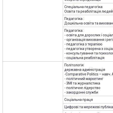
Спеціальна педагогіка:
Освіта та реабілітація людей
Педагогіка :
Дошкільна освіта та вихова
Педагогіка:
- освіта для дорослих і соці
- організація виховання і ре
- педагогіка з терапією
- педагогіка утворена з соц
- консультування та психол
- соціальна реабілітація
Політологія:
державна адміністрація
-Comparative Politics – навч.
- політичний маркетинг
- ЗМІ та журналістика
- політичне лідерство
- закордонні служби
Соціальна праця
Цифрові та мережеві публіка