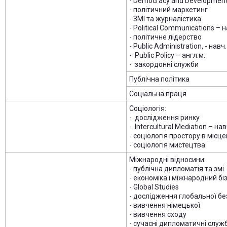
- Democracy and Development 
- політичний маркетинг
- ЗМІ та журналістика
- Political Communications – н
- політичне лідерство
- Public Administration, - навч
- Public Policy – англ.м.
- закордонні служби
Публічна політика
Соціальна праця
Соціологія:
- дослідження ринку
- Intercultural Mediation – нав
- соціологія простору в місц
- соціологія мистецтва
Міжнародні відносини:
- публічна дипломатія та змі
- економіка і міжнародний бі
- Global Studies
- дослідження глобальної б
- вивчення німецької
- вивчення сходу
- сучасні дипломатичні служ