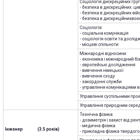
Соціологія дискреційних груп
- безпека в дискреційних ци
- безпека в дискреційних ві
- безпека в дискреційнихвоє
Соціологія:
- соціальна комунікація
- соціологія освіти та дослі
- місцеві спільноти
Міжнародні відносини:
- економіка і міжнародний бі
- європейські дослідження
- вивчення німецької
- вивчення сходу
- закордонні служби
- управління комунікаціями 
Управління суспільними про
Управління природним сер
Технічна фізика:
- дозиметрія і захист від рен
- медична фізика
Інженер (3.5 років)
- прикладна фізика твердого