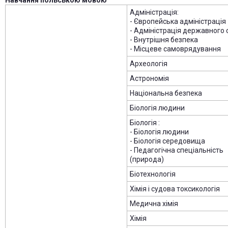
Навчання польською мовою
Адміністрація:
- Європейська адміністрація
- Адміністрація державного 
- Внутрішня безпека
- Місцеве самоврядування
Археологія
Астрономія
Національна безпека
Біологія людини
Біологія :
- Біологія людини
- Біологія середовища
- Педагогічна спеціальність
(природа)
Біотехнологія
Хімія і судова токсикологія
Медична хімія
Хімія