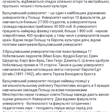
сучасність, відбивається спадок сілезької історії та австрійської,
прусської, чеської і польської культури.
Вроцлавський університет – це один з найбільших державних
університетів у Польщі. Університет налічує 10 факультетів, де
навчаються близько 27 000 студентів, а університетська
громада нараховує приблизно 30 000 осіб. В університеті
працюють найкращі фахівці галузей, більше 1 800 осіб - наукові
співробітники, 400 професорів, у тому числі з університетів інших
країн. Відомі люди Польщі та Європи, культурні діячі, відомі
політики закінчували Вроцлавський університет.
З Вроцлавським університетом пов`язані прізвища 11
Нобелівських лауреатів (Макс Борн, Фрідріх Бергіус, Ервін
Шредігер, Карл фон Фріш, Ганс Георг Демельт). Ці вчені здобули
Нобелівську премію в 19 сторіччі. Також в цьому університеті
навчалася відома католицька свята і патронат Європи Едіт
Штайн (1891-1942), або свята Тереза Венедикта Хреста.
Вроцлавський університет посідає найвищі позиції у
загальнопольському рейтингу Перспективи, входить в 5 кращих
навчальних закладів Польщі за всіма показниками.
Міністерство науки та вищої освіти Польщі завжди дають високі
оцінки діяльності Університету. Два відомих факультети
університету - біотехнології та факультет історичних і
педагогічних наук – посідають перше місце серед усіх