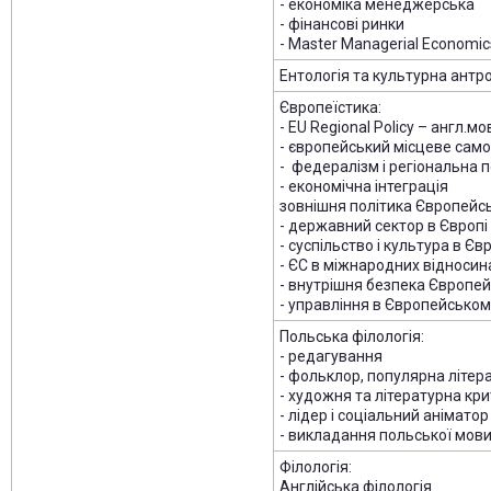
- економіка менеджерська
- фінансові ринки
- Master Managerial Economic
Ентологія та культурна антр
Європеїстика:
- EU Regional Policy – англ.м
- європейський місцеве сам
- федералізм і регіональна п
- економічна інтеграція
зовнішня політика Європейс
- державний сектор в Європі
- суспільство і культура в Єв
- ЄС в міжнародних відносин
- внутрішня безпека Європе
- управління в Європейськом
Польська філологія:
- редагування
- фольклор, популярна літер
- художня та літературна кр
- лідер і соціальний аніматор
- викладання польської мови,
Філологія:
Англійська філологія