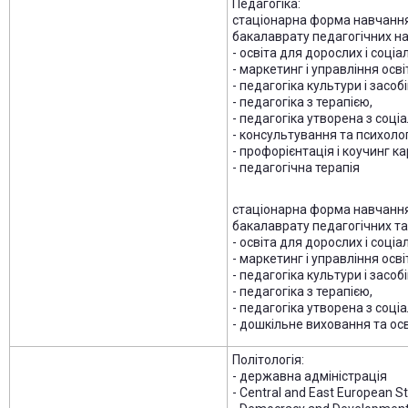
Педагогіка:
стаціонарна форма навчання 
бакалаврату педагогічних нап
- освіта для дорослих і соці
- маркетинг і управління осві
- педагогіка культури і засоб
- педагогіка з терапією,
- педагогіка утворена з соці
- консультування та психоло
- профорієнтація і коучинг ка
- педагогічна терапія
стаціонарна форма навчання 
бакалаврату педагогічних та 
- освіта для дорослих і соці
- маркетинг і управління осві
- педагогіка культури і засоб
- педагогіка з терапією,
- педагогіка утворена з соці
- дошкільне виховання та ос
Політологія:
- державна адміністрація
- Central and East European St