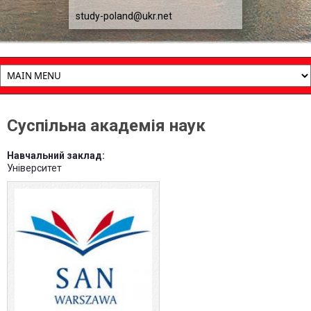
study-poland@ukr.net
Cуспільна академія наук
Навчальний заклад:
Університет