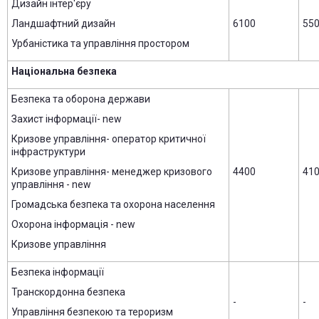
Дизайн інтер'єру
Ландшафтний дизайн
6100
55
Урбаністика та управління простором
Національна безпека
Безпека та оборона держави
Захист інформації- new
Кризове управління- оператор критичної
інфраструктури
Кризове управління- менеджер кризового
4400
41
управління - new
Громадська безпека та охорона населення
Охорона інформація - new
Кризове управління
Безпека інформації
Транскордонна безпека
-
-
Управління безпекою та тероризм