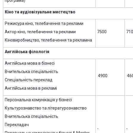
програма)
Кіно та аудіовізуальне мистецтво
Режисура кіно, телебачення та реклами
Актор кіно, телебачення та реклами
7500
71
Кіновиробництво, телебачення та рекламна
Англійська філологія
Англійська мова в бізнесі
Вчительська спеціальність
4900
46
Спеціальність переклад
Англійська мова в рекламі
Персональна комунікація у бізнесі
Культурознавство та літературознавство
Вчительська спеціальність
Перекладач
-
-
Персональна комунікація у бізнесі & Master