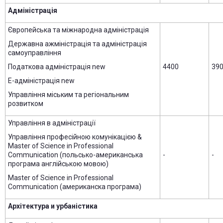
Адміністрація
Європейська та міжнародна адміністрація
Державна ажміністрація та адміністрація
самоуправління
Податкова адміністрація new
4400
39
Е-адміністрація new
Управління міським та регіональним
розвитком
Управління в адміністрації
Управління професійною комунікацією &
Master of Science in Professional
Communication (польсько-американська
-
-
програма англійською мовою)
Master of Science in Professional
Communication (американска програма)
Архітектура и урбаністика