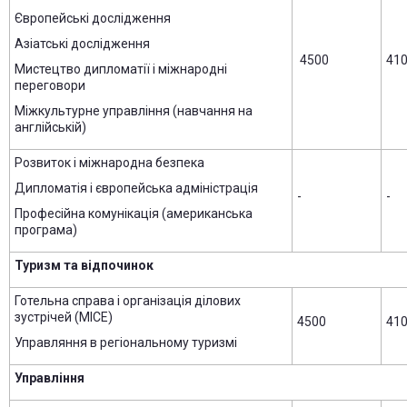
Європейські дослідження
Азіатські дослідження
4500
41
Мистецтво дипломатії і міжнародні
переговори
Міжкультурне управління (навчання на
англійській)
Розвиток і міжнародна безпека
Дипломатія і європейська адміністрація
-
-
Професійна комунікація (американська
програма)
Туризм та відпочинок
Готельна справа і організація ділових
зустрічей (MICE)
4500
41
Управляння в регіональному туризмі
Управління