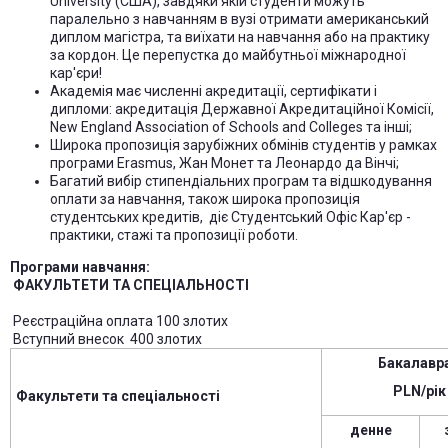
University (США), завдяки якій студенти можуть
паралельно з навчанням в вузі отримати американський
диплом магістра, та виїхати на навчання або на практику
за кордон. Це перепустка до майбутньої міжнародної
кар'єри!
Академія має численні акредитації, сертифікати і
дипломи: акредитація Державної Акредитаційної Комісії,
New England Association of Schools and Colleges та інші;
Широка пропозиція зарубіжних обмінів студентів у рамках
програми Erasmus, Жан Монет та Леонардо да Вінчі;
Багатий вибір стипендіальних програм та відшкодування
оплати за навчання, також широка пропозиція
студентських кредитів, діє Студентський Офіс Кар'єр -
практики, стажі та пропозиції роботи.
Програми навчання:
ФАКУЛЬТЕТИ ТА СПЕЦІАЛЬНОСТІ
Реєстраційна оплата 100 злотих
Вступний внесок 400 злотих
Бакалавр
PLN/рік
Факультети та спеціальності
денне