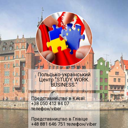
Перейти до основного матеріалу
Польсько-український
Центр "STUDY. WORK.
BUSINESS."
Представництво в Києві:
+38 050 412 84 07
телефон/viber
Представництво в Глівіце
+48 881 646 751 телефон/viber