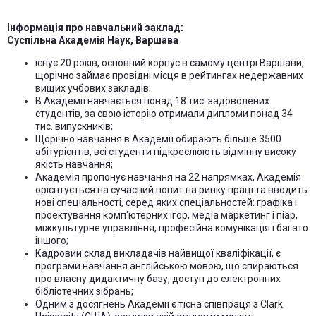
Iнформацiя про навчальний заклад:
Суспільна Академія Наук, Варшава
існує 20 років, основний корпус в самому центрі Варшави,
щорічно займає провідні місця в рейтингах недержавних
вищих учбових закладів;
В Академії навчається понад 18 тис. задоволених
студентів, за свою історію отримали дипломи понад 34
тис. випускників;
Щорічно навчання в Академії обирають більше 3500
абітурієнтів, всі студенти підкреслюють відмінну високу
якість навчання;
Академія пропонує навчання на 22 напрямках, Академія
орієнтується на сучасний попит на ринку праці та вводить
нові спеціальності, серед яких спеціальностей: графіка і
проектування комп'ютерних ігор, медіа маркетинг і піар,
міжкультурне управління, професійна комунікація і багато
іншого;
Кадровий склад викладачів найвищої кваліфікації, є
програми навчання англійською мовою, що спираються
про власну дидактичну базу, доступ до електронних
бібліотечних зібрань;
Одним з досягнень Академії є тісна співпраця з Clark