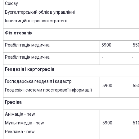
Союзу
Бухгалтерський облік в управлінні
Інвестиційні і грошові стратегії
Фізіотерапія
Реабілітація медична
5900
55
Реабілітація медична
-
-
Геодезія і картографія
Господарська геодезія і кадастр
5900
55
Геодезія і системи просторової інформації
Графіка
Анімація - new
Мультимедіа - new
5900
51
Реклама - new