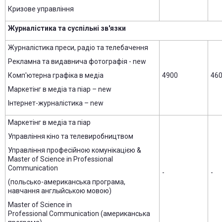
Кризове управління
Журналістика та суспільні зв'язки
Журналістика преси, радіо та телебачення
Рекламна та видавнича фотографія - new
Комп'ютерна графіка в медіа
4900
46
Маркетінг в медіа та піар – new
Інтернет-журналістика – new
Маркетінг в медіа та піар
Управління кіно та телевиробництвом
Управління професійною комунікацією &
Master of Science іn Professional
Communication
-
-
(польсько-американська програма,
навчання англыйською мовою)
Master of Science in
Professional Communication (американська