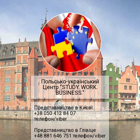
Перейти до основного матеріалу
Польсько-український
Центр "STUDY. WORK.
BUSINESS."
Представництво в Києві:
+38 050 412 84 07
телефон/viber
Представництво в Глівіце
+48 881 646 751 телефон/viber